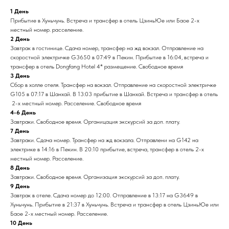
1 День
Прибытие в Хуньчунь. Встреча и трансфер в отель ЦзиньЮе или Баое 2-х
местный номер. расселение.
2 День
Завтрак в гостинице. Сдача номер, трансфер на жд вокзал. Отправление на
скоростной электричке G3650 в 07:49 в Пекин. Прибытие в 16:04, встреча и
трансфер в отель Dongfang Hotel 4* размещение. Свободное время
3 День
Сбор в холле отеля. Трансфер на вокзал. Отправление на скоростной электричке
G105 в 07:17 в Шанхай. В 13:03 прибытие в Шанхай. Встреча и трансфер в отель
2-х местный номер. Расселение. Свободное время
4-6 День
Завтраки. Свободное время. Органицация экскурсий за доп. плату.
7 День
Завтраки. Сдача номер. Трансфер на жд вокзала. Отправлени на G142 на
электрике в 14:16 в Пекин. В 20:10 прибытие, встреча, трансфер в отель 2-х
местный номер. Расселение.
8 День
Завтраки. Свободное время. Организация экскурсий за доп. плату.
9 День
Завтрак в отеле. Сдача номер до 12:00. Отправление в 13:17 на G3649 в
Хуньчунь. Прибытие в 21:37 в Хуньчунь. Встреча и трансфер в отель ЦзиньЮе или
Баое 2-х местный номер. Расселение.
10 День