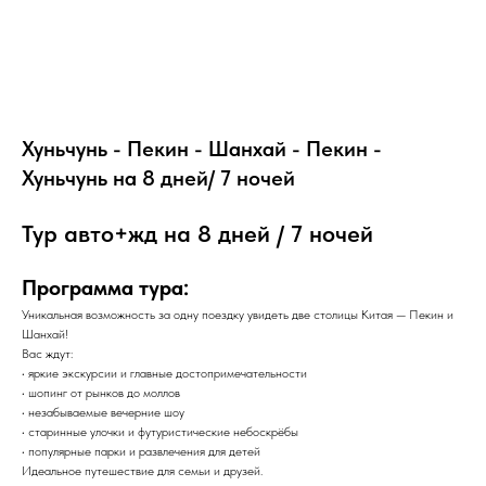
Хуньчунь - Пекин - Шанхай - Пекин -
Хуньчунь на 8 дней/ 7 ночей
Тур авто+жд на 8 дней / 7 ночей
Программа тура:
Уникальная возможность за одну поездку увидеть две столицы Китая — Пекин и
Шанхай!
Вас ждут:
• яркие экскурсии и главные достопримечательности
• шопинг от рынков до моллов
• незабываемые вечерние шоу
• старинные улочки и футуристические небоскрёбы
• популярные парки и развлечения для детей
Идеальное путешествие для семьи и друзей.