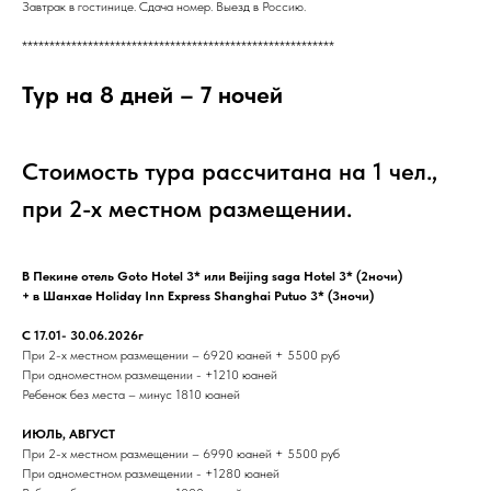
Завтрак в гостинице. Сдача номер. Выезд в Россию.
*********************************************************
Тур на 8 дней – 7 ночей
Стоимость тура рассчитана на 1 чел.,
при 2-х местном размещении.
В Пекине отель Goto Hotel 3* или Beijing saga Hotel 3* (2ночи)
+ в Шанхае Holiday Inn Express Shanghai Putuo 3* (3ночи)
C 17.01- 30.06.2026г
При 2-х местном размещении – 6920 юаней + 5500 руб
При одноместном размещении - +1210 юаней
Ребенок без места – минус 1810 юаней
ИЮЛЬ, АВГУСТ
При 2-х местном размещении – 6990 юаней + 5500 руб
При одноместном размещении - +1280 юаней