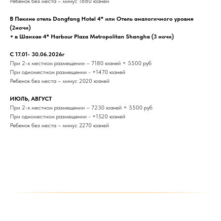
Ребенок без места – минус 1880 юаней
В Пекине отель Dongfang Hotel 4* или Отель аналогичного уровня
(2ночи)
+ в Шанхае 4* Harbour Plaza Metropolitan Shangha (3 ночи)
C 17.01- 30.06.2026г
При 2-х местном размещении – 7180 юаней + 5500 руб
При одноместном размещении - +1470 юаней
Ребенок без места – минус 2020 юаней
ИЮЛЬ, АВГУСТ
При 2-х местном размещении – 7230 юаней + 5500 руб
При одноместном размещении - +1520 юаней
Ребенок без места – минус 2270 юаней