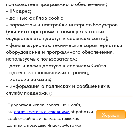
пользователя программного обеспечения;
- IP-адрес;
- данные файлов cookie;
- параметры и настройки интернет-браузеров
(или иных программ, с помощью которых
осуществляется доступ к сервисам сайта);
- файлы журналов, технические характеристики
оборудования и программного обеспечения,
используемых пользователем;
- дата и время доступа к сервисам Сайта;
- адреса запрашиваемых страниц;
- истории заказов;
- информация о подписках и сообщениях в
службу поддержки;
- иная подобная информация.
Продолжая использовать наш сайт,
3.8.2. Конфиденциальная персональная
вы
соглашаетесь с условиями
обработки
информация пользователей, используемая для
Хорошо
cookie-файлов и пользовательских
целей, установленных пунктом 3.8. настоящего
данных с помощью Яндекс.Метрика.
Положения, содержится в: