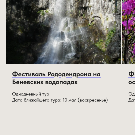
Фестиваль Рододендрона на
Ф
Беневских водопадах
о
Однодневный тур
Од
Дата ближайшего тура: 10 мая (воскресенье)
Да