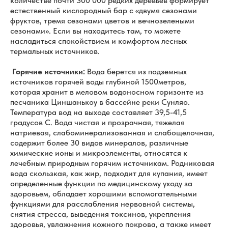
количестве почти 300 000 редких деревьев формирует
естественный кислородный бар с «двумя сезонами
фруктов, тремя сезонами цветов и вечнозелеными
сезонами». Если вы находитесь там, то можете
насладиться спокойствием и комфортом лесных
термальных источников.
Горячие источники:
Вода берется из подземных
источников горячей воды глубиной 1500метров,
которая хранит в меловом водоносном горизонте из
песчаника Циншанькоу в бассейне реки Сунляо.
Температура вод на выходе составляет 39,5-41,5
градусов С. Вода чистая и прозрачная, тяжелая
натриевая, слабоминерализованная и слабощелочная,
содержит более 30 видов минералов, различные
химические ионы и микроэлементы, относятся к
лечебным природным горячим источникам. Родниковая
вода скользкая, как жир, подходит для купания, имеет
определенные функции по медицинскому уходу за
здоровьем, обладает хорошими вспомогательными
функциями для расслабления нервовной системы,
снятия стресса, выведения токсинов, укрепления
здоровья, увлажнения кожного покрова, а также имеет