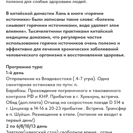
полезна для слабых здоровьем людей.
В китайской династии Хань в книге «горячие
источники» были записаны такие слова: «болезнь
смывают горячими источниками, вода удаляет злое
влияние». Тысячелетними практиками китайской
медицины доказано, что регулярное частое
использование горячих источников очень полезно и
эффективно для лечения хронических заболеваний
человеческого организма и восстановления здоровья.
Программа тура:
1-й день
Отправление из Владивостока ( 4-7 утра). Одна
санитарная остановка по пути: п.
Барабаш. Прохождение пограничного и таможенного
контроля РФ и КНР. Прибытие в г. Хуньчунь, встреча.
Обед (доп.плата) Отъезд на скоростном поезде D 514 в
г. Цицикар в 14-16 в 20-23 прибытие . Встреча. Трансфер
в п. Шуйши. Размещение в отеле. (питание не входит в
первый день!)
2 по 6/8/10/13 день
Завтрак(шведский стол) свободное время , отдых,