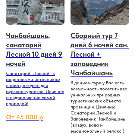
Чанбайшань,
Сборный тур 7
санаторий
дней 6 ночей сан.
Лесной 10 дней 9
Лесной +
ночей
заповедник
Чанбайшань
Санаторий "Лесной" с
радоновыми источником
В данном туре у Вас есть
снова доступен для
возможность посетить два
русских туристов! Лечение
уникальных природных
и оздоровление самой
туристических объекта
природой!
провинции Цзилинь:
Санаторий Лесной и
От 45 000 р
Заповедник Чанбайшань
(воздух, вода и
эмоциональный релакс!)