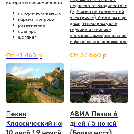
истории и современности.
недалеко от Владивостока
(2, 5 часа на скоростной
исторические места
электричке) Утром вы еще
парки и природа
дома, а вечером уже в
развлечения
горячем источнике
культура
снимаешь эмоциональное
шоппинг
и физическое напряжение!
От 37 860 р
От 41 460 р
Пекин
АВИА Пекин 6
Классический на
дней / 5 ночей
10 дней / 9 ночей
(Блоки мест)