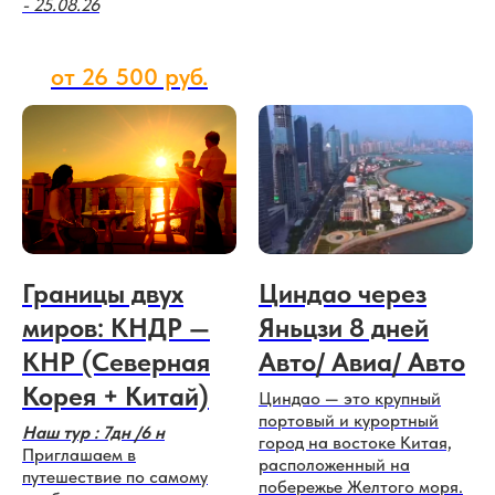
- 25.08.26
от 26 500 руб.
Границы двух
Циндао через
миров: КНДР —
Яньцзи 8 дней
КНР (Северная
Авто/ Авиа/ Авто
Корея + Китай)
Циндао — это крупный
портовый и курортный
Наш тур : 7дн /6 н
город на востоке Китая,
Приглашаем в
расположенный на
путешествие по самому
побережье Желтого моря.