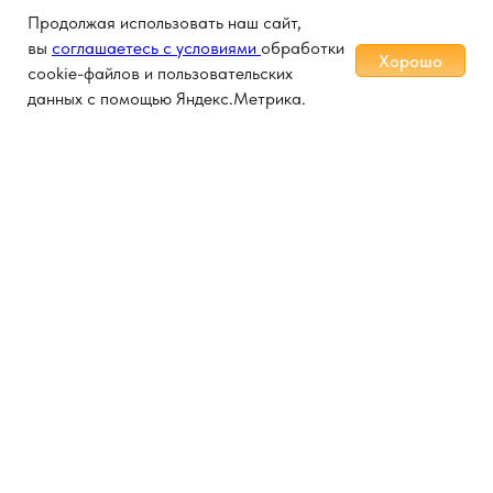
Продолжая использовать наш сайт,
вы
соглашаетесь с условиями
обработки
Хорошо
cookie-файлов и пользовательских
данных с помощью Яндекс.Метрика.
Приморье
Лечебные туры
Туры в Китай
Страны
Туры в КНДР
Как купить тур
Услуги
О компании