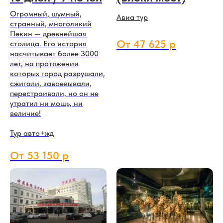
Огромный, шумный,
Авиа тур
странный, многоликий
Пекин — древнейшая
От 47 625 р
столица. Его история
насчитывает более 3000
лет, на протяжении
которых город разрушали,
сжигали, завоевывали,
перестраивали, но он не
утратил ни мощь, ни
величие!
Тур авто+жд
От 53 150 р