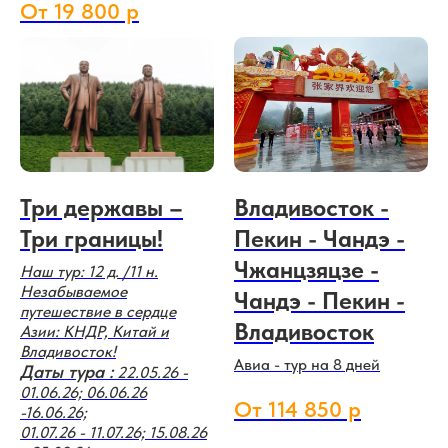
От 19 800 р
Три державы –
Владивосток -
Три границы!
Пекин - Чандэ -
Чжанцзяцзе -
Наш тур: 12 д. /11 н.
Незабываемое
Чандэ - Пекин -
путешествие в сердце
Владивосток
Азии: КНДР, Китай и
Владивосток!
Авиа - тур на 8 дней
Даты тура :
22.05.26 -
01.06.26; 06.06.26
От 114 850 р
-16.06.26;
01.07.26 - 11.07.26; 15.08.26