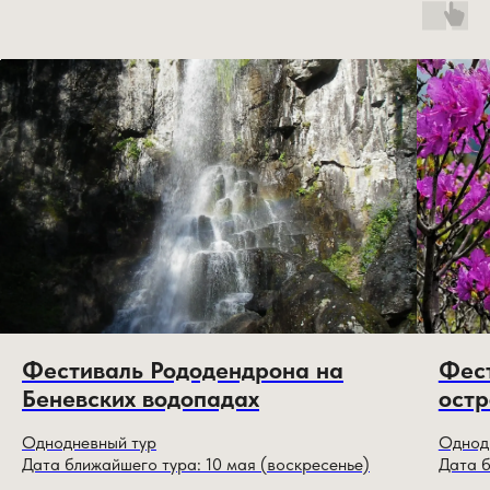
Фестиваль Рододендрона на
Фест
Беневских водопадах
остр
Однодневный тур
Однод
Дата ближайшего тура: 10 мая (воскресенье)
Дата б