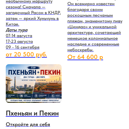
необычному маршруту
Он всемирно известен
сезона! Сначала —
благодаря своим
загадочный Расон в КНДР,
роскошным песчаным
затем — яркий Хуньчунь в
пляжам, знаменитому пиву
Китае.
«Циндао» и уникальной
Даты тура
архитектуре, сочетающей
07-14 августа
немецкое колониальное
17-23 августа
наследие и современные
09 - 16 сентября
небоскребы.
от 20 500 руб.
От 64 600 р
Пхеньян и Пекин
Откройте для себя