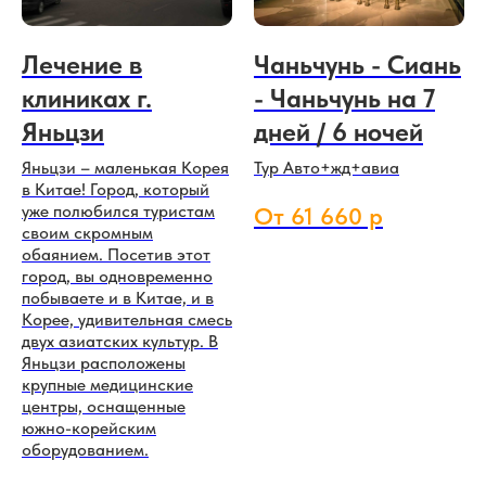
Лечение в
Чаньчунь - Сиань
клиниках г.
- Чаньчунь на 7
Яньцзи
дней / 6 ночей
Яньцзи – маленькая Корея
Тур Авто+жд+авиа
в Китае! Город, который
уже полюбился туристам
От 61 660 р
своим скромным
обаянием. Посетив этот
город, вы одновременно
побываете и в Китае, и в
Корее, удивительная смесь
двух азиатских культур. В
Яньцзи расположены
крупные медицинские
центры, оснащенные
южно-корейским
оборудованием.