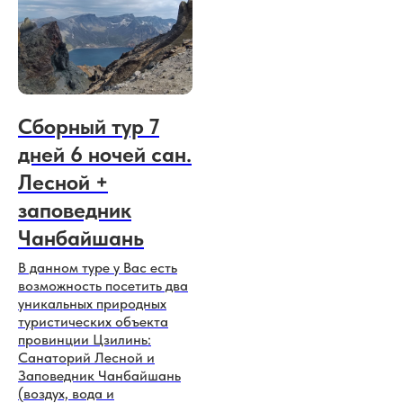
Сборный тур 7
дней 6 ночей сан.
Лесной +
заповедник
Чанбайшань
В данном туре у Вас есть
возможность посетить два
уникальных природных
туристических объекта
провинции Цзилинь:
Санаторий Лесной и
Заповедник Чанбайшань
(воздух, вода и