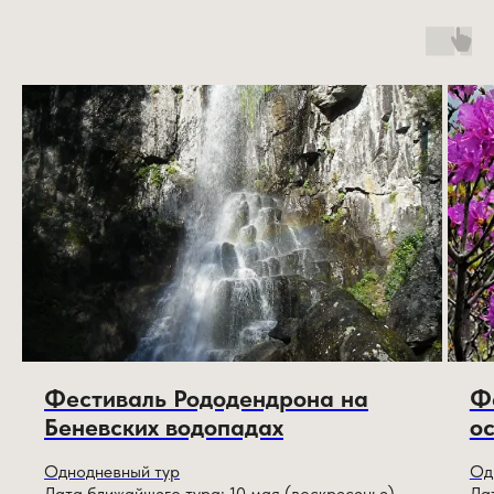
Фестиваль Рододендрона на
Ф
Беневских водопадах
о
Однодневный тур
Од
Дата ближайшего тура: 10 мая (воскресенье)
Да