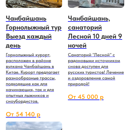
Чанбайшань
Чанбайшань,
Горнолыжный тур
санаторий
Выезд каждый
Лесной 10 дней 9
день
ночей
Горнолыжный курорт,
Санаторий "Лесной" с
расположен в районе
радоновыми источником
вулкана Чанбайшань в
снова доступен для
Китае. Курорт предлагает
русских туристов! Лечение
разнообразные трассы,
и оздоровление самой
подходящие как для
природой!
начинающих, так и для
опытных лыжников и
От 45 000 р
сноубордистов.
От 54 140 р