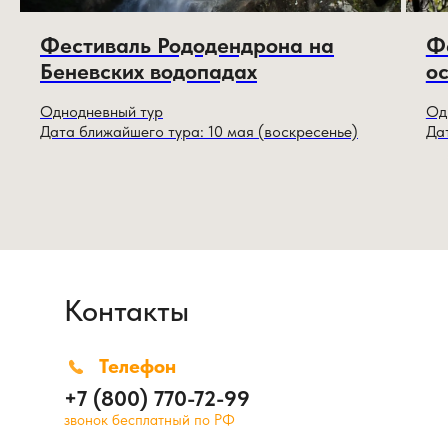
Фестиваль Рододендрона на
Ф
Беневских водопадах
о
Однодневный тур
Од
Дата ближайшего тура: 10 мая (воскресенье)
Да
Контакты
Телефон
+7 (800) 770-72-99
звонок бесплатный по РФ