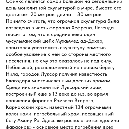
Сфинкс является самой большой на сегодняшний
день монолитной скульптурой в мире. Высота его
достигает 20 метров, длина – 80 метров.
Принято считать, что огромная скульптура была
возведена в честь фараона Хефрена. Легенда
гласит о том, что в средние века один
мусульманский шейх Мухаммед ад-Дахер,
попытался уничтожить скульптуру, заметив
особое уважение к ней со стороны местного
населения, но ему это оказалось не под силу.
Небольшой, расположенный на правом берегу
Нила, городок Луксор получил известность
благодаря многочисленным древних храмам.
Среди них знаменитый Луксорский храм,
построенный еще в 13 веке до н.э. во время
правления фараона Рамзеса Второго,
Карнакский храм, известный 134 огромными
колоннами, погребальный храм, посвященный
богу Амону-Ра. Здесь же располагается «долина
фараонов» - основное место погребения всех