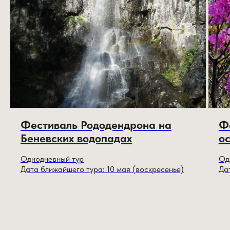
Фестиваль Рододендрона на
Ф
Беневских водопадах
о
Однодневный тур
Од
Дата ближайшего тура: 10 мая (воскресенье)
Да