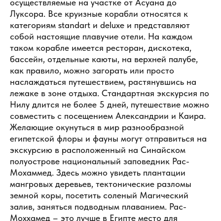
осуществляемые на участке от Асуана до
Луксора. Все круизные корабли относятся к
категориям standart и deluxe и представляют
собой настоящие плавучие отели. На каждом
таком корабле имеется ресторан, дискотека,
бассейн, отдельные каюты, на верхней палубе,
как правило, можно загорать или просто
наслаждаться путешествием, растянувшись на
лежаке в зоне отдыха. Стандартная экскурсия по
Нилу длится не более 5 дней, путешествие можно
совместить с посещением Александрии и Каира.
Желающие окунуться в мир разнообразной
египетской флоры и фауны могут отправиться на
экскурсию в расположенный на Синайском
полуострове национальный заповедник Рас-
Мохаммед. Здесь можно увидеть плантации
мангровых деревьев, тектонические разломы
земной коры, посетить соленый Магический
залив, заняться подводным плаванием. Рас-
Моххамед – это лучше в Египте место для