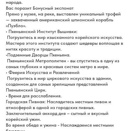
народа.
Вас поразит Бонусный экспонат
Прямо у музея, на реке, выставлен уникальный трофей
— захваченный американский шпионский корабль
«Пуэбло».
• Пхеньянский Институт Вышивки:
Погрузитесь в мир изысканного корейского искусства.
Мастера этого института создают шедевры воплощая в
нитях красоту и традиции.
•Подземные Дворцы Пхеньяна.
Пхеньянский Метрополитен - вы спуститесь в одну из
самых глубоких и красивых систем метро в мире.
• Феерия Искусства и Развлечений
Погрузитесь в мир циркового искусства в здании,
созданном для самых зрелищных представлений
Пхеньянский Цирк.
• Время для расслабления.
Городская Пивная: Насладитесь местным пивом и
атмосферой в одной из городских пивных.
Заключительный аккорд дня – сытный и вкусный
корейский ужин.
Во время обеда и ужина - Наслаждаемся местными
блюдами.