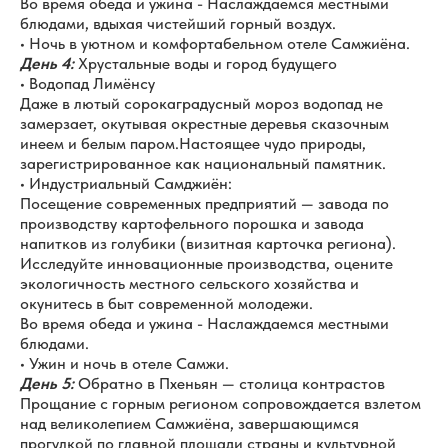
Во время обеда и ужина - Наслаждаемся местными
блюдами, вдыхая чистейший горный воздух.
• Ночь в уютном и комфортабельном отеле Самжиёна.
День 4:
Хрустальные воды и город будущего
• Водопад Лимёнсу
Даже в лютый сорокаградусный мороз водопад не
замерзает, окутывая окрестные деревья сказочным
инеем и белым паром.Настоящее чудо природы,
зарегистрированное как национальный памятник.
• Индустриальный Самджиён:
Посещение современных предприятий — завода по
производству картофельного порошка и завода
напитков из голубики (визитная карточка региона).
Исследуйте инновационные производства, оцените
экологичность местного сельского хозяйства и
окунитесь в быт современной молодежи.
Во время обеда и ужина - Наслаждаемся местными
блюдами.
• Ужин и ночь в отеле Самжи.
День 5:
Обратно в Пхеньян — столица контрастов
Прощание с горным регионом сопровождается взлетом
над великолепием Самжиёна, завершающимся
прогулкой по главной площади страны и культурной