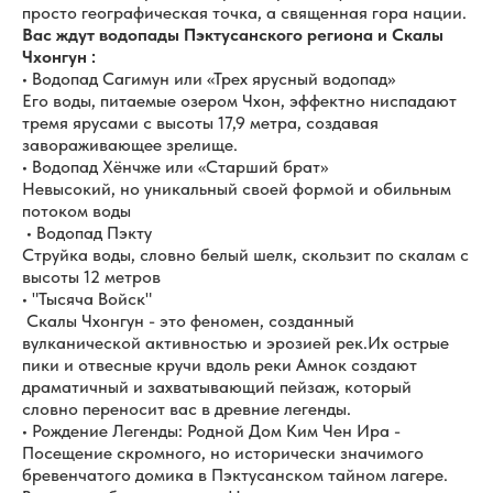
просто географическая точка, а священная гора нации.
Вас ждут водопады Пэктусанского региона и Скалы
Чхонгун :
• Водопад Сагимун или «Трех ярусный водопад»
Его воды, питаемые озером Чхон, эффектно ниспадают
тремя ярусами с высоты 17,9 метра, создавая
завораживающее зрелище.
• Водопад Хёнчже или «Старший брат»
Невысокий, но уникальный своей формой и обильным
потоком воды
• Водопад Пэкту
Струйка воды, словно белый шелк, скользит по скалам с
высоты 12 метров
• "Тысяча Войск"
Скалы Чхонгун - это феномен, созданный
вулканической активностью и эрозией рек.Их острые
пики и отвесные кручи вдоль реки Амнок создают
драматичный и захватывающий пейзаж, который
словно переносит вас в древние легенды.
• Рождение Легенды: Родной Дом Ким Чен Ира -
Посещение скромного, но исторически значимого
бревенчатого домика в Пэктусанском тайном лагере.