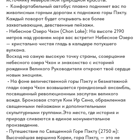
• Комфортабельный автобус плавно поднимет вас по
живописным горным дорогам к подножию горы Пэкту.
Каждый поворот будет открывать все более
захватывающие, девственные пейзажи.
• Небесное Озеро Чхон (Chon Lake): На высоте 2190
метров над уровнем моря вас встретит Небесное Озеро
— кристально чистая гладь в кальдере потухшего
вулкана.
Восход на самую высокую точку страны, созерцание
небесного озера Чхон и знакомство с историей
рождения Великого Руководителя откроют твоё сердце
новым эмоциям.
• На фоне величественной горы Пэкту и безмятежной
глади озера Чхон возвышается грандиозный ансамбль,
посвященный революционным заслугам великого
вождя. Бронзовая статуя Ким Ир Сена, обрамленная
священными пейзажами и дополнительными
скульптурными группами.Это место, где история и
природа сливаются в единое монументальное
произведение.
• Путешествие по Священной Горе Пэкту (2750 м):
Высочайшая вершина Кореи, гора Пэкту, — это не