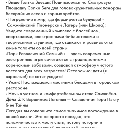
• Выше Только Звёзды: Поднимаемся на Смотровую
Площадку Сопки Беге для головокружительных панорам
бескрайних лесов и горных хребтов.
• Погружение в мир, где формируется будущее! -
Самжиёнский Пионерский Лагерь (или Школа):
Увидите современный комплекс с бассейном,
спортзалами, электронными библиотеками и
творческими студиями, где отдыхают и развиваются
юные таланты со всей страны.
•Парк Развлечений Самжиён — здесь современные
электронные игры сочетаются с традиционными
корейскими забавами, создавая атмосферу чистого
восторга для всех возрастов! Осторожно: дети (и
взрослые!) не хотят уходить!
• Ужин: Наслаждаемся местными блюдами в городском
ресторане.
• Ночь в уютном и комфортабельном отеле Самжиёна.
День 3:
К Вершинам Легенды — Священная Гора Пэкту
& ее Тайны
Сегодня вы совершите самое значимое восхождение в
вашей жизни. Это не просто поездка, это
паломничество к месту силы, истоку истории и
источнику невероятной природной красоты.