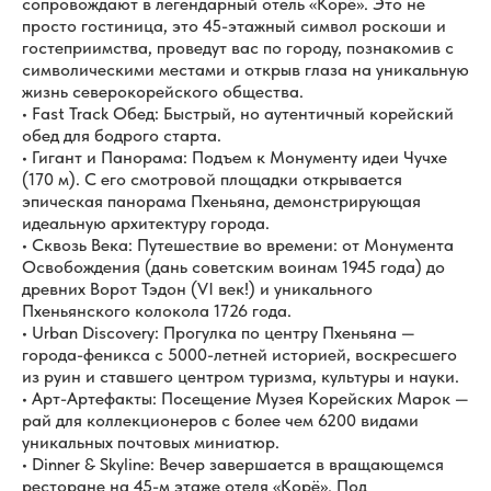
сопровождают в легендарный отель «Корё». Это не
просто гостиница, это 45-этажный символ роскоши и
гостеприимства, проведут вас по городу, познакомив с
символическими местами и открыв глаза на уникальную
жизнь северокорейского общества.
• Fast Track Обед: Быстрый, но аутентичный корейский
обед для бодрого старта.
• Гигант и Панорама: Подъем к Монументу идеи Чучхе
(170 м). С его смотровой площадки открывается
эпическая панорама Пхеньяна, демонстрирующая
идеальную архитектуру города.
• Сквозь Века: Путешествие во времени: от Монумента
Освобождения (дань советским воинам 1945 года) до
древних Ворот Тэдон (VI век!) и уникального
Пхеньянского колокола 1726 года.
• Urban Discovery: Прогулка по центру Пхеньяна —
города-феникса с 5000-летней историей, воскресшего
из руин и ставшего центром туризма, культуры и науки.
• Арт-Артефакты: Посещение Музея Корейских Марок —
рай для коллекционеров с более чем 6200 видами
уникальных почтовых миниатюр.
• Dinner & Skyline: Вечер завершается в вращающемся
ресторане на 45-м этаже отеля «Корё». Под