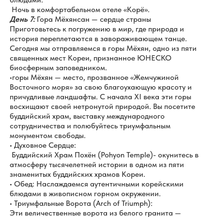
Ночь в комфортабельном отеле «Корё».
День 7:
Гора Мёхянсан — сердце страны
Приготовьтесь к погружению в мир, где природа и
история переплетаются в завораживающем танце.
Сегодня мы отправляемся в горы Мёхян, одно из пяти
священных мест Кореи, признанное ЮНЕСКО
биосферным заповедником.
•горы Мёхян — место, прозванное «Жемчужиной
Восточного моря» за свою благоухающую красоту и
причудливые ландшафты. С начала XI века эти горы
восхищают своей нетронутой природой. Вы посетите
буддийский храм, выставку международного
сотрудничества и полюбуйтесь триумфальным
монументом свободы.
• Духовное Сердце:
Буддийский Храм Похён (Pohyon Temple)- окунитесь в
атмосферу тысячелетней истории в одном из пяти
знаменитых буддийских храмов Кореи.
• Обед: Наслаждаемся аутентичными корейскими
блюдами в живописном горном окружении.
• Триумфальные Ворота (Arch of Triumph):
Эти величественные ворота из белого гранита —