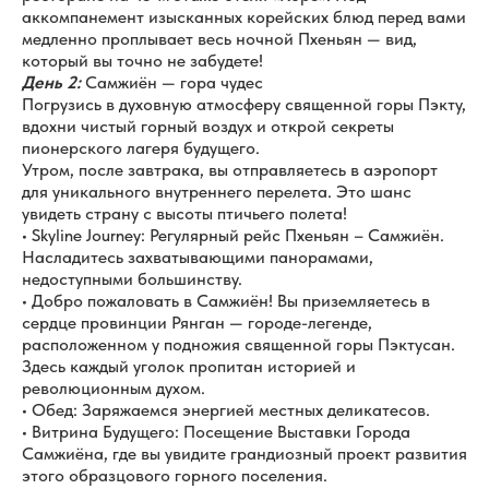
аккомпанемент изысканных корейских блюд перед вами
медленно проплывает весь ночной Пхеньян — вид,
который вы точно не забудете!
День 2:
Самжиён — гора чудес
Погрузись в духовную атмосферу священной горы Пэкту,
вдохни чистый горный воздух и открой секреты
пионерского лагеря будущего.
Утром, после завтрака, вы отправляетесь в аэропорт
для уникального внутреннего перелета. Это шанс
увидеть страну с высоты птичьего полета!
• Skyline Journey: Регулярный рейс Пхеньян – Самжиён.
Насладитесь захватывающими панорамами,
недоступными большинству.
• Добро пожаловать в Самжиён! Вы приземляетесь в
сердце провинции Рянган — городе-легенде,
расположенном у подножия священной горы Пэктусан.
Здесь каждый уголок пропитан историей и
революционным духом.
• Обед: Заряжаемся энергией местных деликатесов.
• Витрина Будущего: Посещение Выставки Города
Самжиёна, где вы увидите грандиозный проект развития
этого образцового горного поселения.