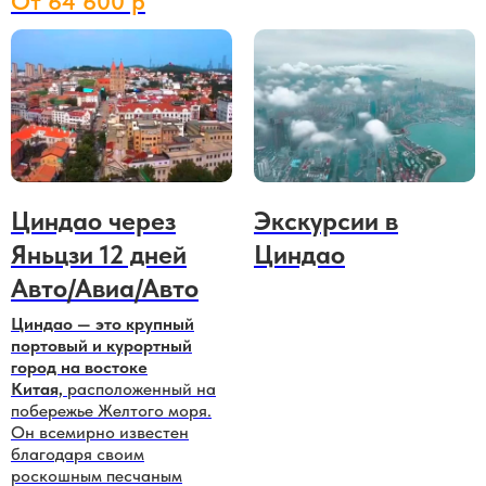
От 64 600 р
Циндао через
Экскурсии в
Яньцзи 12 дней
Циндао
Авто/Авиа/Авто
Циндао — это крупный
портовый и курортный
город на востоке
Китая,
расположенный на
побережье Желтого моря.
Он всемирно известен
благодаря своим
роскошным песчаным