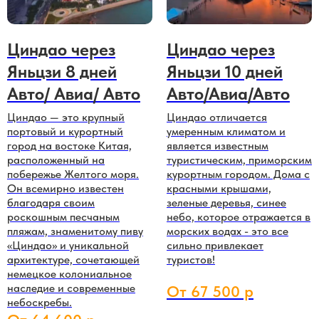
Циндао через
Циндао через
Яньцзи 8 дней
Яньцзи 10 дней
Авто/ Авиа/ Авто
Авто/Авиа/Авто
Циндао — это крупный
Циндао отличается
портовый и курортный
умеренным климатом и
город на востоке Китая,
является известным
расположенный на
туристическим, приморским
побережье Желтого моря.
курортным городом. Дома с
Он всемирно известен
красными крышами,
благодаря своим
зеленые деревья, синее
роскошным песчаным
небо, которое отражается в
пляжам, знаменитому пиву
морских водах - это все
«Циндао» и уникальной
сильно привлекает
архитектуре, сочетающей
туристов!
немецкое колониальное
наследие и современные
От 67 500 р
небоскребы.