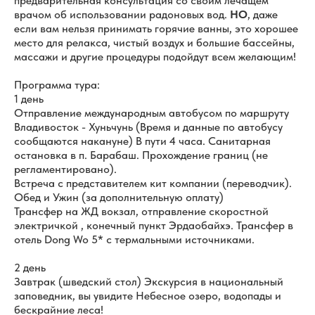
предварительная консультация со своим лечащем
врачом об использовании радоновых вод.
НО
, даже
если вам нельзя принимать горячие ванны, это хорошее
место для релакса, чистый воздух и большие бассейны,
массажи и другие процедуры подойдут всем желающим!
Программа тура:
1 день
Отправление международным автобусом по маршруту
Владивосток - Хуньчунь (Время и данные по автобусу
сообщаются накануне) В пути 4 часа. Санитарная
остановка в п. Барабаш. Прохождение границ (не
регламентировано).
Встреча с представителем кит компании (переводчик).
Обед и Ужин (за дополнительную оплату)
Трансфер на ЖД вокзал, отправление скоростной
электричкой , конечный пункт Эрдаобайхэ. Трансфер в
отель Dong Wo 5* с термальными источниками.
2 день
Завтрак (шведский стол) Экскурсия в национальный
заповедник, вы увидите Небесное озеро, водопады и
бескрайние леса!