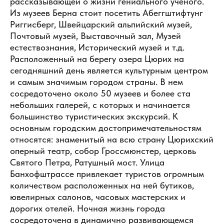
рассказывающей о жизни гениального ученого.
Из музеев Берна стоит посетить Абеггштифтунг
Риггисберг, Швейцарский альпийский музей,
Почтовый музей, Выставочный зал, Музей
естествознания, Исторический музей и т.д.
Расположенный на берегу озера Цюрих на
сегодняшний день является культурным центром
и самым значимым городом страны. В нем
сосредоточено около 50 музеев и более ста
небольших галерей, с которых и начинается
большинство туристических экскурсий. К
основным городским достопримечательностям
относятся: знаменитый на всю страну Цюрихский
оперный театр, собор Гроссмюнстер, церковь
Святого Петра, Ратушный мост. Улица
Банхофштрассе привлекает туристов огромным
количеством расположенных на ней бутиков,
ювелирных салонов, часовых мастерских и
дорогих отелей. Ночная жизнь города
сосредоточена в динамично развивающемся