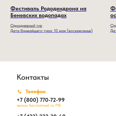
Фестиваль Рододендрона на
Ф
Беневских водопадах
о
Однодневный тур
Од
Дата ближайшего тура: 10 мая (воскресенье)
Да
Контакты
Телефон
+7 (800) 770-72-99
звонок бесплатный по РФ