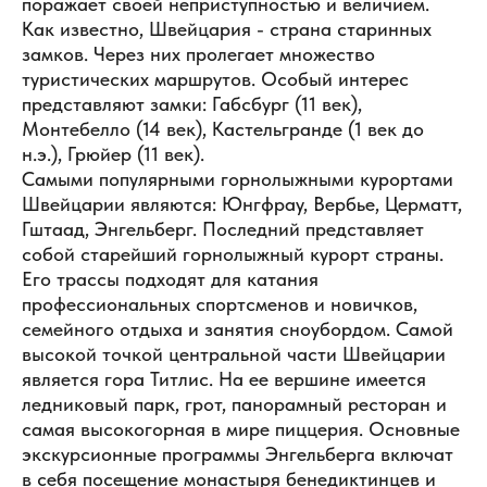
поражает своей неприступностью и величием.
Как известно, Швейцария - страна старинных
замков. Через них пролегает множество
туристических маршрутов. Особый интерес
представляют замки: Габсбург (11 век),
Монтебелло (14 век), Кастельгранде (1 век до
н.э.), Грюйер (11 век).
Самыми популярными горнолыжными курортами
Швейцарии являются: Юнгфрау, Вербье, Церматт,
Гштаад, Энгельберг. Последний представляет
собой старейший горнолыжный курорт страны.
Его трассы подходят для катания
профессиональных спортсменов и новичков,
семейного отдыха и занятия сноубордом. Самой
высокой точкой центральной части Швейцарии
является гора Титлис. На ее вершине имеется
ледниковый парк, грот, панорамный ресторан и
самая высокогорная в мире пиццерия. Основные
экскурсионные программы Энгельберга включат
в себя посещение монастыря бенедиктинцев и